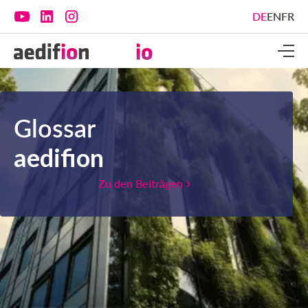
DE
EN
FR
Glossar
aedifion
Zu den Beiträgen